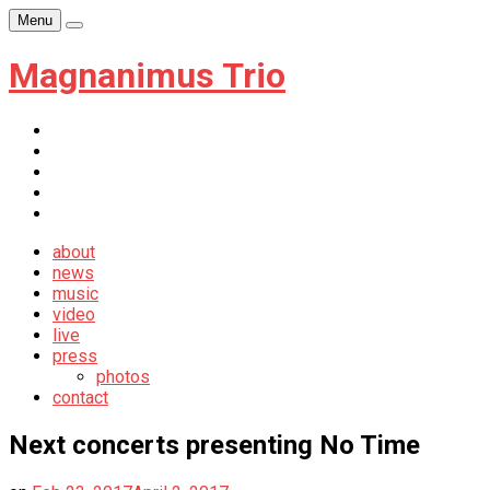
Skip
Menu
Player
to
content
Magnanimus Trio
itunes
youtube
facebook
soundcloud
newsletter
about
news
music
video
live
press
photos
contact
Next concerts presenting No Time