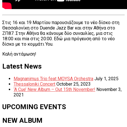
Στις 16 και 19 Μαρτίου παρουσιάζουμε το νέο δίσκο στη
Θεσσαλονίκη στο Duende Jazz Bar και στην Aθήνα στο
ΖΠ87. Στην Αθήνα θα κάνουμε δύο συναυλίες, μια στις
18:00 και mia στις 20:00. Εδώ μια πρόγευση από το νέο
δίσκο με το κομμάτι You.
Καλή αντάμωση
!
Post
Previous:
Next:
Latest News
NO
Photos
navigation
TIME
from
Magnanimus Trio feat MOYSA Orchestra
July 1, 2025
(2016)
Duende
Thessaloniki Concert
October 25, 2023
is
Jazz
‘A Cue’ New Album – Out 15th November!
November 3,
here!
Bar
2021
–
Thessaloniki
UPCOMING EVENTS
NEW ALBUM