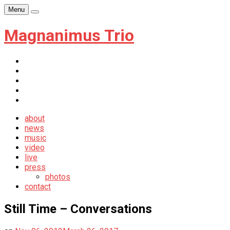
Skip
Menu
Player
to
content
Magnanimus Trio
itunes
youtube
facebook
soundcloud
newsletter
about
news
music
video
live
press
photos
contact
Still Time – Conversations