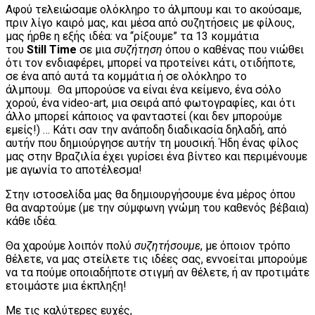
Αφού τελειώσαμε ολόκληρο το άλμπουμ και το ακούσαμε,
πριν λίγο καιρό μας, και μέσα από συζητήσεις με φίλους,
μας ήρθε η εξής ιδέα: να “ρίξουμε” τα 13 κομμάτια
του
Still
Time
σε μια
συζήτηση
όπου ο καθένας που νιώθει
ότι τον ενδιαφέρει, μπορεί να προτείνει κάτι, οτιδήποτε,
σε ένα από αυτά τα κομμάτια ή σε ολόκληρο το
άλμπουμ. Θα μπορούσε να είναι ένα κείμενο, ένα σόλο
χορού, ένα video-art, μια σειρά από φωτογραφίες, και ότι
άλλο μπορεί κάποιος να φανταστεί (και δεν μπορούμε
εμείς!) … Κάτι σαν την ανάποδη διαδικασία δηλαδή, από
αυτήν που δημιούργησε αυτήν τη μουσική. Ήδη ένας φίλος
μας στην Βραζιλία έχει γυρίσει ένα βίντεο και περιμένουμε
με αγωνία το αποτέλεσμα!
Στην ιστοσελίδα μας θα δημιουργήσουμε ένα μέρος όπου
θα αναρτούμε (με την σύμφωνη γνώμη του καθενός βέβαια)
κάθε ιδέα.
Θα χαρούμε λοιπόν πολύ
συζητήσουμε
, με όποιον τρόπο
θέλετε, να μας στείλετε τις ιδέες σας, εννοείται μπορούμε
να τα πούμε οποιαδήποτε στιγμή αν θέλετε, ή αν προτιμάτε
ετοιμάστε μια έκπληξη!
Με τις καλύτερες ευχές,