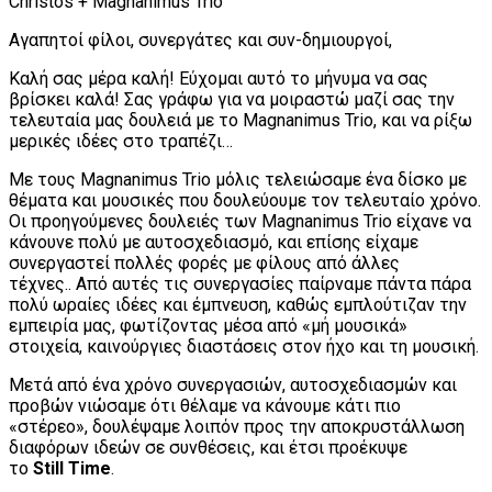
Christos + Magnanimus Trio
Αγαπητοί φίλοι, συνεργάτες και συν-δημιουργοί,
Καλή σας μέρα καλή! Εύχομαι αυτό το μήνυμα να σας
βρίσκει καλά! Σας γράφω για να μοιραστώ μαζί σας την
τελευταία μας δουλειά με το Magnanimus Trio, και να ρίξω
μερικές ιδέες στο τραπέζι…
Με τους Magnanimus Trio μόλις τελειώσαμε ένα δίσκο με
θέματα και μουσικές που δουλεύουμε τον τελευταίο χρόνο.
Οι προηγούμενες δουλειές των Magnanimus Trio είχανε να
κάνουνε πολύ με αυτοσχεδιασμό, και επίσης είχαμε
συνεργαστεί πολλές φορές με φίλους από άλλες
τέχνες.. Από αυτές τις συνεργασίες παίρναμε πάντα πάρα
πολύ ωραίες ιδέες και έμπνευση, καθώς εμπλούτιζαν την
εμπειρία μας, φωτίζοντας μέσα από «μή μουσικά»
στοιχεία, καινούργιες διαστάσεις στον ήχο και τη μουσική.
Μετά από ένα χρόνο συνεργασιών, αυτοσχεδιασμών και
προβών νιώσαμε ότι θέλαμε να κάνουμε κάτι πιο
«στέρεο», δουλέψαμε λοιπόν προς την αποκρυστάλλωση
διαφόρων ιδεών σε συνθέσεις, και έτσι προέκυψε
το
Still
Time
.