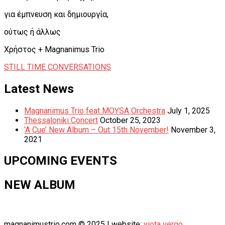
για έμπνευση και δημιουργία,
ούτως ή άλλως
Χρήστος + Magnanimus Trio
Tagged
STILL TIME CONVERSATIONS
Post
Previous:
Next:
New
David
Latest News
navigation
cd
Benforado
preview!
–
Magnanimus Trio feat MOYSA Orchestra
July 1, 2025
Improvisation
Thessaloniki Concert
October 25, 2023
with
‘A Cue’ New Album – Out 15th November!
November 3,
m3
2021
UPCOMING EVENTS
NEW ALBUM
magnanimustrio.com © 2025 | website:
yiota vergo